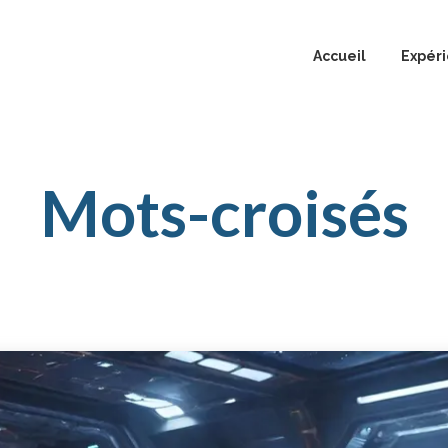
Accueil
Expér
Odyss
Réali
Mots-croisés
Au fil