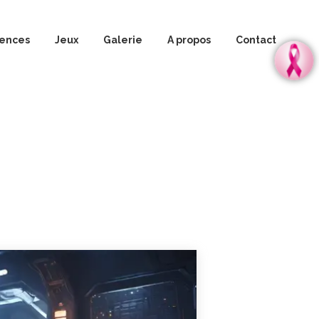
iences
Jeux
Galerie
A propos
Contact
AI
Mots croisés
té augmentée
Puzzles
 du temps
Quiz