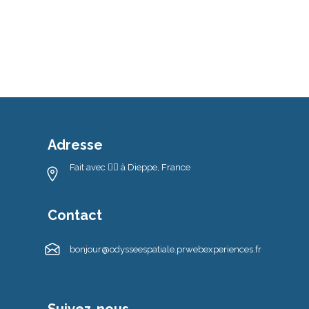
Adresse
Fait avec ❤️‍🔥 à Dieppe, France
Contact
bonjour@odysseespatiale.prwebexperiences.fr